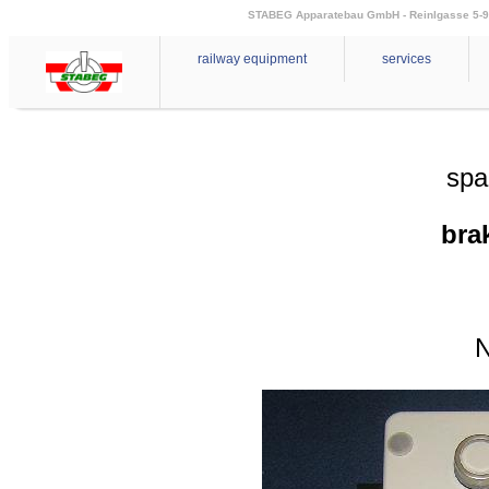
STABEG Apparatebau GmbH - Reinlgasse 5-9 - 
railway equipment
services
spa
bra
N