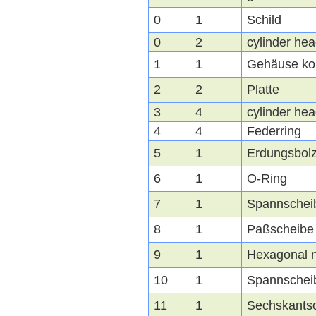
0
1
Schild
0
2
cylinder hea
1
1
Gehäuse ko
2
2
Platte
3
4
cylinder hea
4
4
Federring
5
1
Erdungsbol
6
1
O-Ring
7
1
Spannschei
8
1
Paßscheibe
9
1
Hexagonal 
10
1
Spannschei
11
1
Sechskants