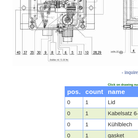
- inquir
Click on drawing nu
pos.
count
name
0
1
Lid
0
1
Kabelsatz 6-
0
1
Kühlblech
0
1
gasket