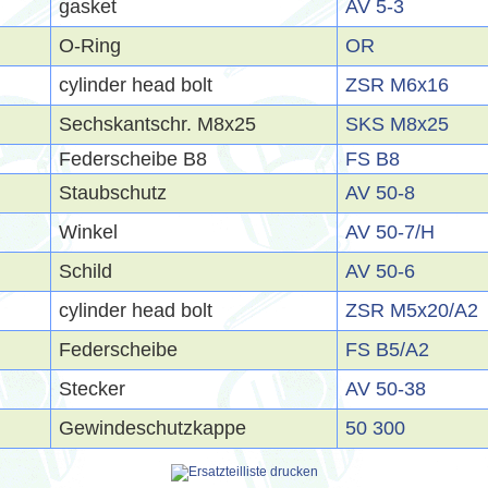
gasket
AV 5-3
O-Ring
OR
cylinder head bolt
ZSR M6x16
Sechskantschr. M8x25
SKS M8x25
Federscheibe B8
FS B8
Staubschutz
AV 50-8
Winkel
AV 50-7/H
Schild
AV 50-6
cylinder head bolt
ZSR M5x20/A2
Federscheibe
FS B5/A2
Stecker
AV 50-38
Gewindeschutzkappe
50 300