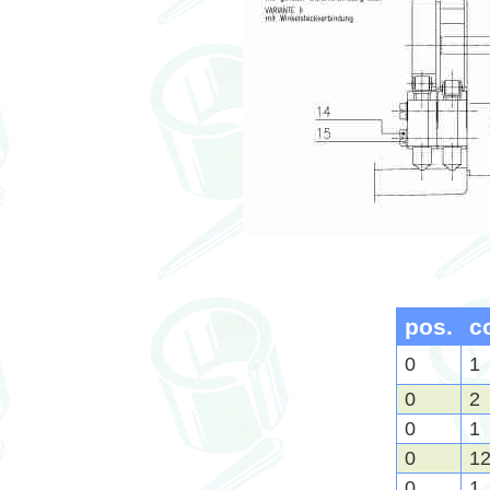
pos.
c
0
1
0
2
0
1
0
1
0
1