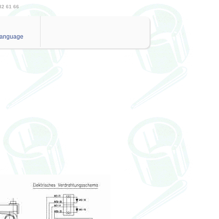
82 61 66
anguage