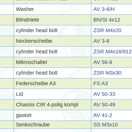
Washer
AV 3-6/H
Blindniete
BN/St 4x12
cylinder head bolt
ZSR M4x20
Nockenscheibe
AV 3-8
cylinder head bolt
ZSR M4x16/912
Mikroschalter
AV 56-8
cylinder head bolt
ZSR M3x30
Federscheibe A3
FS A3
Lid
AV 50-33
Chassis CIR 4-polig kompl
AV 50-49
gasket
AV 41-2
Senkschraube
SS M3x10