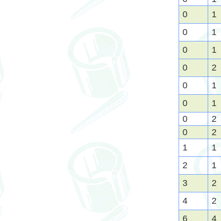
0
1
0
1
0
1
0
2
0
1
0
1
0
2
0
2
1
1
2
1
3
2
4
2
6
4