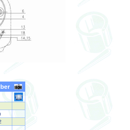
ber
m
2