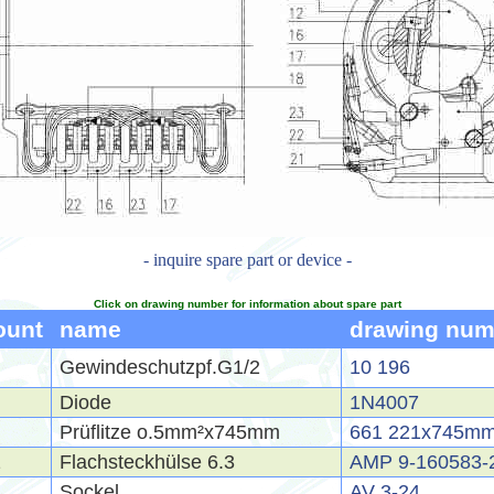
- inquire spare part or device -
Click on drawing number for information about spare part
ount
name
drawing num
Gewindeschutzpf.G1/2
10 196
Diode
1N4007
Prüflitze o.5mm²x745mm
661 221x745m
2
Flachsteckhülse 6.3
AMP 9-160583-
Sockel
AV 3-24