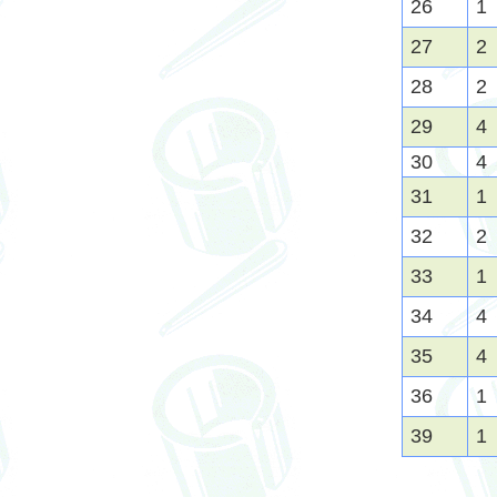
26
1
27
2
28
2
29
4
30
4
31
1
32
2
33
1
34
4
35
4
36
1
39
1