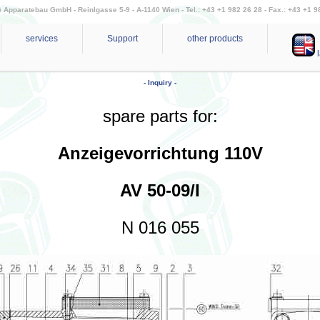
Apparatebau GmbH - Reinlgasse 5-9 - A-1140 Wien - Tel.: +43 +1 982 26 28 - Fax.: +43 +1 9
services
Support
other products
l
- Inquiry -
spare parts for:
Anzeigevorrichtung 110V
AV 50-09/I
N 016 055