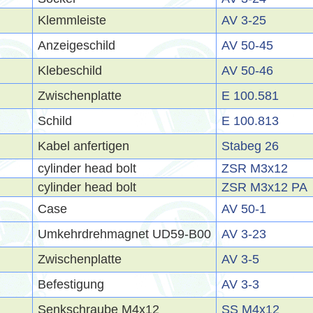
Klemmleiste
AV 3-25
Anzeigeschild
AV 50-45
Klebeschild
AV 50-46
Zwischenplatte
E 100.581
Schild
E 100.813
Kabel anfertigen
Stabeg 26
cylinder head bolt
ZSR M3x12
cylinder head bolt
ZSR M3x12 PA
Case
AV 50-1
Umkehrdrehmagnet UD59-B00
AV 3-23
Zwischenplatte
AV 3-5
Befestigung
AV 3-3
Senkschraube M4x12
SS M4x12