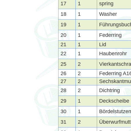
17
1
spring
18
1
Washer
19
1
Führungsbuc
20
1
Federring
21
1
Lid
22
1
Haubenrohr
25
2
Vierkantsch
26
2
Federring A1
27
2
Sechskantmut
28
2
Dichtring
29
1
Deckscheibe
30
1
Bördelstutze
31
2
Überwurfmutt