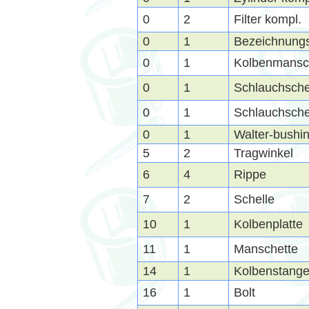
0
2
Filter kompl.
0
1
Bezeichnungs
0
1
Kolbenmansch
0
1
Schlauchsche
0
1
Schlauchsche
0
1
Walter-bushi
5
2
Tragwinkel
6
4
Rippe
7
2
Schelle
10
1
Kolbenplatte
11
1
Manschette
14
1
Kolbenstang
16
1
Bolt