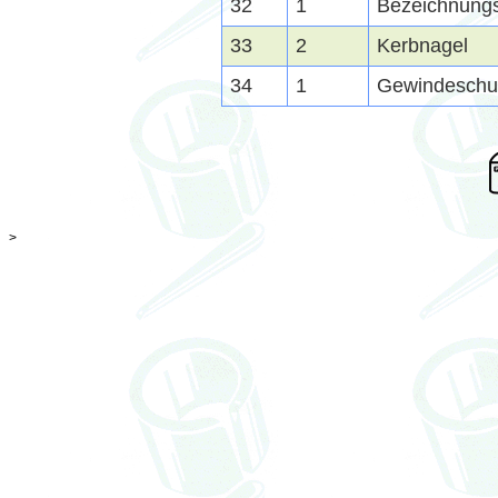
32
1
Bezeichnungs
33
2
Kerbnagel
34
1
Gewindeschu
>