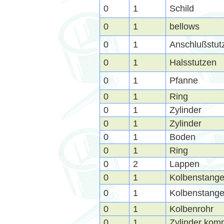
0
1
Schild
0
1
bellows
0
1
Anschlußstut
0
1
Halsstutzen
0
1
Pfanne
0
1
Ring
0
1
Zylinder
0
1
Zylinder
0
1
Boden
0
1
Ring
0
2
Lappen
0
1
Kolbenstange
0
1
Kolbenstang
0
1
Kolbenrohr
0
1
Zylinder komp