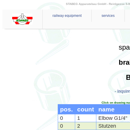
STABEG Apparatebau GmbH - Reinlgasse 5-9 - 
railway equipment
services
spa
bra
B
- inquir
Click on drawing nu
pos.
count
name
0
1
Elbow G1/4"
0
2
Stutzen