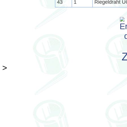
43
1
Riegeldraht U
>