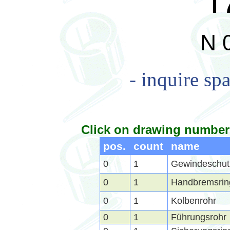
I
N 
- inquire spa
Click on drawing number 
pos.
count
name
0
1
Gewindeschut
0
1
Handbremsrin
0
1
Kolbenrohr
0
1
Führungsrohr