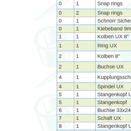
0
1
Snap rings
0
2
Snap rings
0
1
Schnorr Siche
0
1
Klebeband 9m
1
1
Kolben UX 8"
1
1
Ring UX
2
1
Kolben 8"
2
1
Buchse UX
4
1
Kupplungssch
4
1
Spindel UX
5
1
Stangenkopf 
5
1
Stangenkopf
6
1
Buchse 33x24
7
1
Schaft UX
8
1
Stangenkopf 