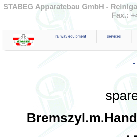
STABEG Apparatebau GmbH - Reinlgasse
Fax.: +
railway equipment
services
-
spare
Bremszyl.m.Hand