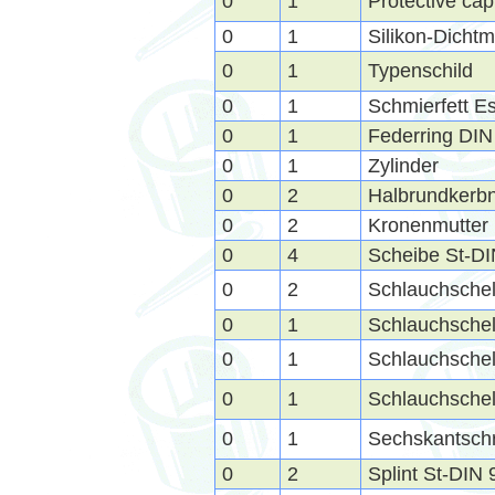
0
1
Protective cap
0
1
Silikon-Dicht
0
1
Typenschild
0
1
Schmierfett 
0
1
Federring DIN
0
1
Zylinder
0
2
Halbrundkerb
0
2
Kronenmutter
0
4
Scheibe St-D
0
2
Schlauchschel
0
1
Schlauchschel
0
1
Schlauchschel
0
1
Schlauchschel
0
1
Sechskantschr
0
2
Splint St-DIN 