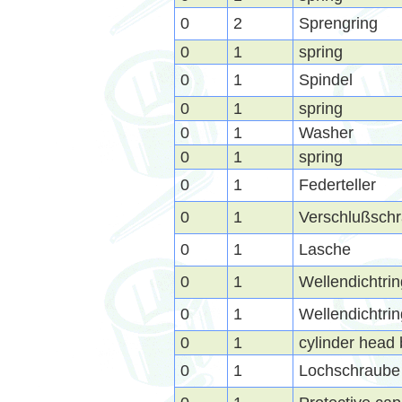
0
2
Sprengring
0
1
spring
0
1
Spindel
0
1
spring
0
1
Washer
0
1
spring
0
1
Federteller
0
1
Verschlußsch
0
1
Lasche
0
1
Wellendichtri
0
1
Wellendichtri
0
1
cylinder head 
0
1
Lochschraube