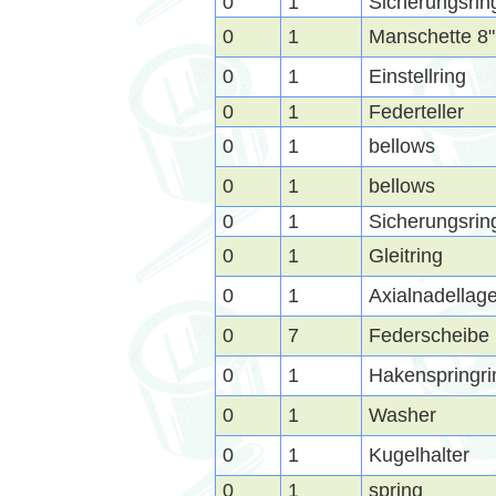
0
1
Sicherungsrin
0
1
Manschette 8"
0
1
Einstellring
0
1
Federteller
0
1
bellows
0
1
bellows
0
1
Sicherungsri
0
1
Gleitring
0
1
Axialnadellag
0
7
Federscheibe
0
1
Hakenspringri
0
1
Washer
0
1
Kugelhalter
0
1
spring