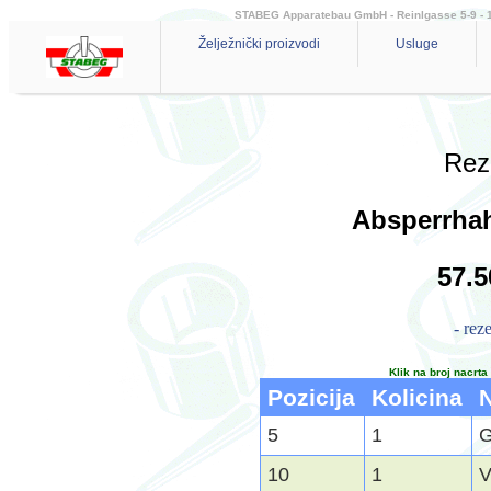
STABEG Apparatebau GmbH - Reinlgasse 5-9 - 114
Želježnički proizvodi
Usluge
Reze
Absperrhah
57.
- rez
Klik na broj nacrta
Pozicija
Kolicina
5
1
G
10
1
V