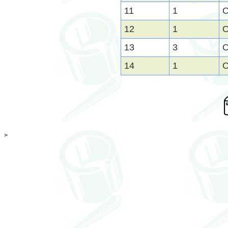
11
1
O
12
1
O
13
3
O
14
1
O
>