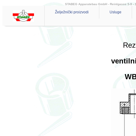
STABEG Apparatebau GmbH - Reinlgasse 5-9 - 114
Želježnički proizvodi
Usluge
Reze
ventiln
WB