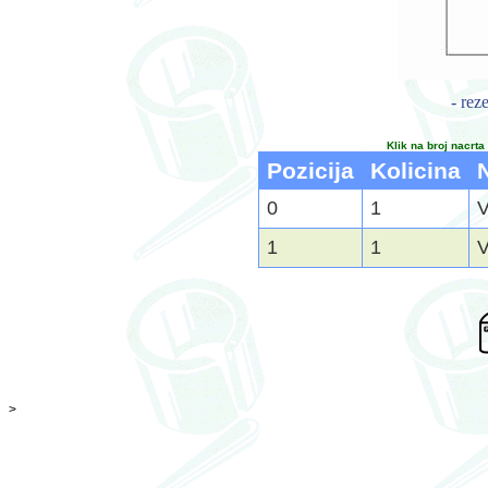
- rez
Klik na broj nacrta
Pozicija
Kolicina
0
1
V
1
1
V
>