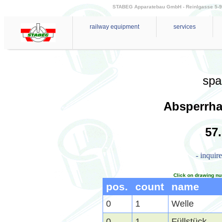
STABEG Apparatebau GmbH - Reinlgasse 5-9 - 
railway equipment
services
spa
Absperrha
57
- inquir
Click on drawing nu
pos.
count
name
0
1
Welle
0
1
Füllstück