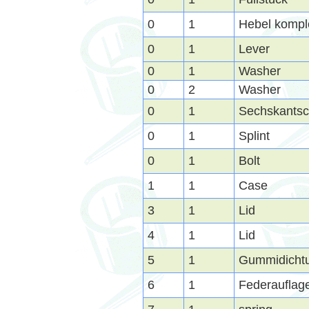
0
1
Hebel kompl
0
1
Lever
0
1
Washer
0
2
Washer
0
1
Sechskants
0
1
Splint
0
1
Bolt
1
1
Case
3
1
Lid
4
1
Lid
5
1
Gummidicht
6
1
Federauflag