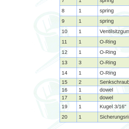
7
1
spring
8
1
spring
9
1
spring
10
1
Ventilsitzgu
11
1
O-Ring
12
1
O-Ring
13
3
O-Ring
14
1
O-Ring
15
2
Senkschrau
16
1
dowel
17
1
dowel
19
1
Kugel 3/16"
20
1
Sicherungsri