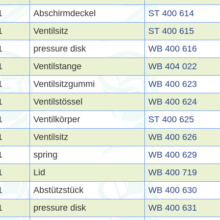
1
Abschirmdeckel
ST 400 614
1
Ventilsitz
ST 400 615
1
pressure disk
WB 400 616
1
Ventilstange
WB 404 022
1
Ventilsitzgummi
WB 400 623
1
Ventilstössel
WB 400 624
1
Ventilkörper
ST 400 625
1
Ventilsitz
WB 400 626
1
spring
WB 400 629
1
Lid
WB 400 719
1
Abstützstück
WB 400 630
1
pressure disk
WB 400 631