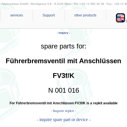
Apparatebau GmbH - Reinlgasse 5-9 - A-1140 Wien - Tel.: +43 +1 982 26 28 - Fax.: +43 +1 9
services
Support
other products
l
- Inquiry -
spare parts for:
Führerbremsventil mit Anschlüssen
FV3f/K
N 001 016
For Führerbremsventil mit Anschlüssen FV3f/K is a repkit available
- Inquire repkit -
- inquire spare part or device -