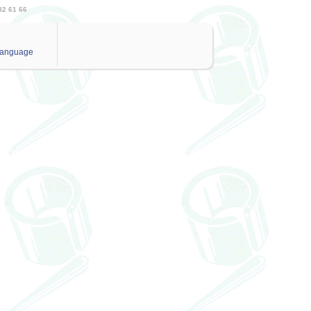
82 61 66
anguage