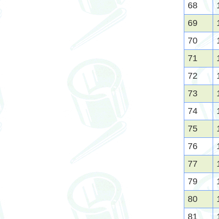
68
69
70
71
72
73
74
75
76
77
79
80
81