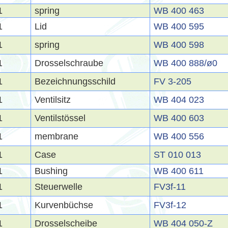
1
spring
WB 400 463
1
Lid
WB 400 595
1
spring
WB 400 598
1
Drosselschraube
WB 400 888/ø0
1
Bezeichnungsschild
FV 3-205
1
Ventilsitz
WB 404 023
1
Ventilstössel
WB 400 603
1
membrane
WB 400 556
1
Case
ST 010 013
1
Bushing
WB 400 611
1
Steuerwelle
FV3f-11
1
Kurvenbüchse
FV3f-12
1
Drosselscheibe
WB 404 050-Z