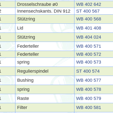
1
Drosselschraube ø0
WB 402 642
2
Innensechskants. DIN 912
ST 400 567
1
Stützring
WB 400 568
1
Lid
WB 401 408
1
Stützring
WB 404 024
1
Federteller
WB 400 571
1
Federteller
WB 400 572
1
spring
WB 400 573
1
Regulierspindel
ST 400 574
1
Bushing
WB 400 577
1
spring
WB 400 578
1
Raste
WB 400 579
1
Filter
WB 400 581