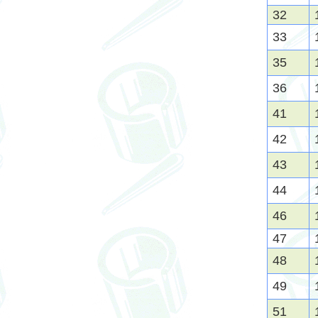
32
33
35
36
41
42
43
44
46
47
48
49
51