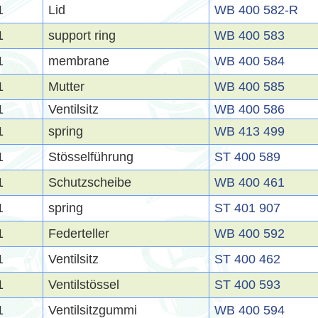
1
Lid
WB 400 582-R
1
support ring
WB 400 583
1
membrane
WB 400 584
1
Mutter
WB 400 585
1
Ventilsitz
WB 400 586
1
spring
WB 413 499
1
Stösselführung
ST 400 589
1
Schutzscheibe
WB 400 461
1
spring
ST 401 907
1
Federteller
WB 400 592
1
Ventilsitz
ST 400 462
1
Ventilstössel
ST 400 593
1
Ventilsitzgummi
WB 400 594