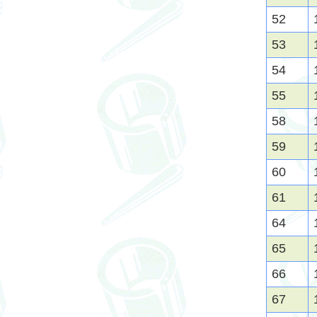
52
53
54
55
58
59
60
61
64
65
66
67