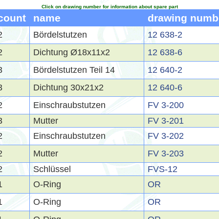
Click on drawing number for information about spare part
count
name
drawing numb
2
Bördelstutzen
12 638-2
2
Dichtung Ø18x11x2
12 638-6
3
Bördelstutzen Teil 14
12 640-2
3
Dichtung 30x21x2
12 640-6
2
Einschraubstutzen
FV 3-200
3
Mutter
FV 3-201
2
Einschraubstutzen
FV 3-202
2
Mutter
FV 3-203
2
Schlüssel
FVS-12
1
O-Ring
OR
1
O-Ring
OR