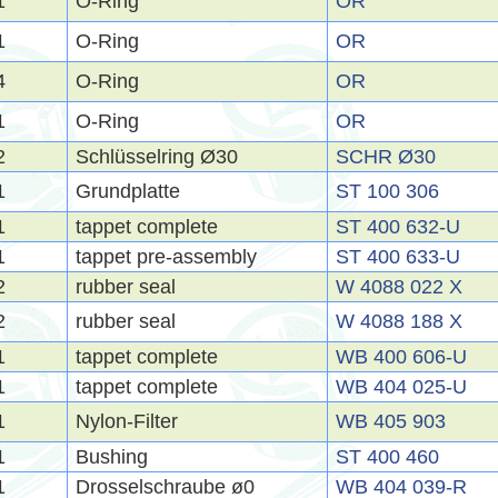
1
O-Ring
OR
1
O-Ring
OR
4
O-Ring
OR
1
O-Ring
OR
2
Schlüsselring Ø30
SCHR Ø30
1
Grundplatte
ST 100 306
1
tappet complete
ST 400 632-U
1
tappet pre-assembly
ST 400 633-U
2
rubber seal
W 4088 022 X
2
rubber seal
W 4088 188 X
1
tappet complete
WB 400 606-U
1
tappet complete
WB 404 025-U
1
Nylon-Filter
WB 405 903
1
Bushing
ST 400 460
1
Drosselschraube ø0
WB 404 039-R