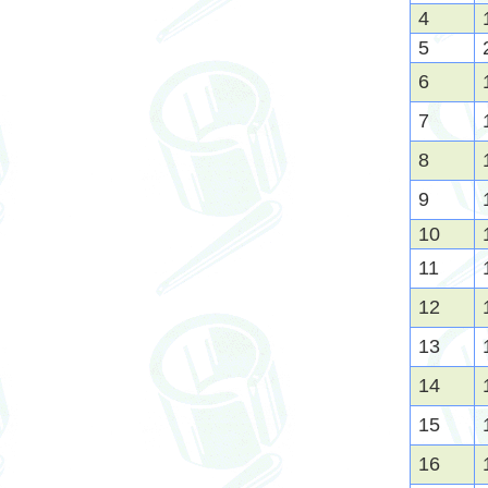
4
5
6
7
8
9
10
11
12
13
14
15
16