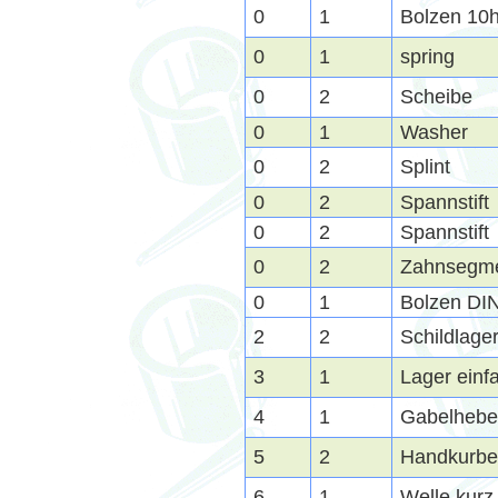
0
1
Bolzen 10
0
1
spring
0
2
Scheibe
0
1
Washer
0
2
Splint
0
2
Spannstift
0
2
Spannstift
0
2
Zahnsegm
0
1
Bolzen DI
2
2
Schildlage
3
1
Lager einf
4
1
Gabelhebel
5
2
Handkurbe
6
1
Welle kurz