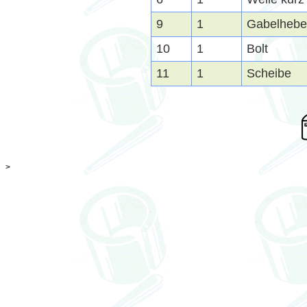
9
1
Gabelhebel
10
1
Bolt
11
1
Scheibe
>