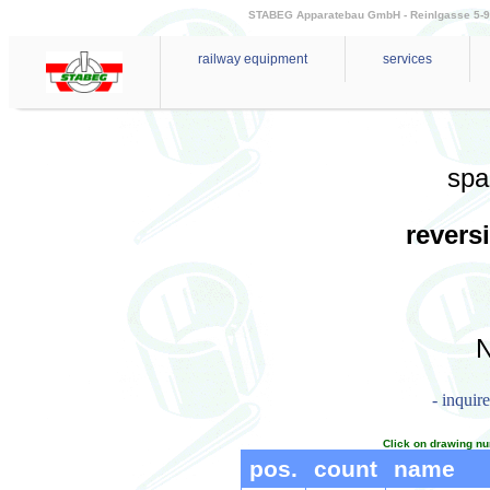
STABEG Apparatebau GmbH - Reinlgasse 5-9 - 
railway equipment
services
spa
revers
N
- inquir
Click on drawing nu
pos.
count
name