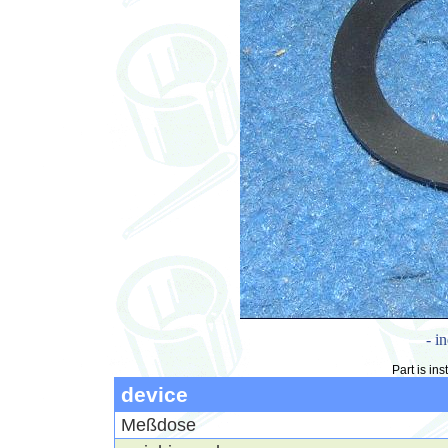
- i
Part is ins
device
Meßdose