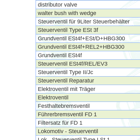
distributor valve
walter bush with wedge
Steuerventil für 9Liter Steuerbehälter
Steuerventil Type ESt 3f
Grundventil ESt4f+ESt/D+HBG300
Grundventil ESt4f+REL2+HBG300
Grundventil ESt4f
Steuerventil ESt4f/REL/EV3
Steuerventil Type II/Jc
Steuerventil Reparatur
Elektroventil mit Träger
Elektroventil
Festhaltebremsventil
Führerbremsventil FD 1
Filtersatz für FD 1
Lokomotiv - Steuerventil
Lok - Steuerventil Type LSt 1